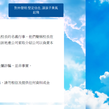
對外聲明:堅定信念, 讓孩子乘風
起飛